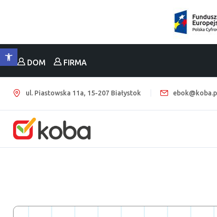
Otwórz pasek narzędzi
DOM
FIRMA
ul. Piastowska 11a, 15-207 Białystok
ebok@koba.p