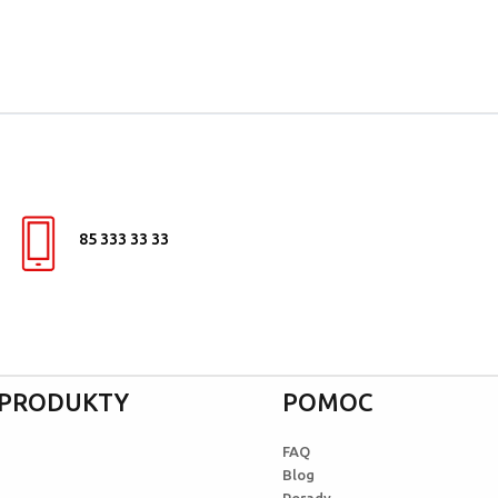
85 333 33 33
I PRODUKTY
POMOC
FAQ
Blog