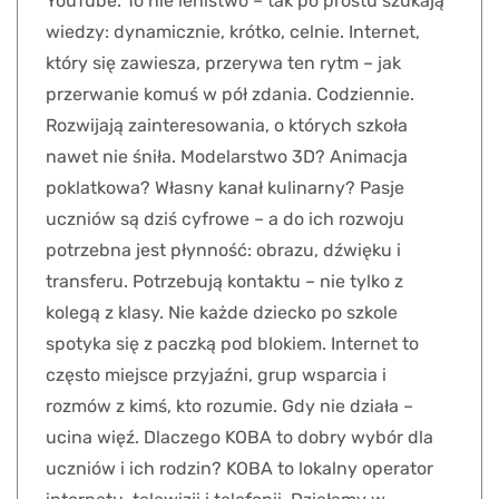
YouTube. To nie lenistwo – tak po prostu szukają
wiedzy: dynamicznie, krótko, celnie. Internet,
który się zawiesza, przerywa ten rytm – jak
przerwanie komuś w pół zdania. Codziennie.
Rozwijają zainteresowania, o których szkoła
nawet nie śniła. Modelarstwo 3D? Animacja
poklatkowa? Własny kanał kulinarny? Pasje
uczniów są dziś cyfrowe – a do ich rozwoju
potrzebna jest płynność: obrazu, dźwięku i
transferu. Potrzebują kontaktu – nie tylko z
kolegą z klasy. Nie każde dziecko po szkole
spotyka się z paczką pod blokiem. Internet to
często miejsce przyjaźni, grup wsparcia i
rozmów z kimś, kto rozumie. Gdy nie działa –
ucina więź. Dlaczego KOBA to dobry wybór dla
uczniów i ich rodzin? KOBA to lokalny operator