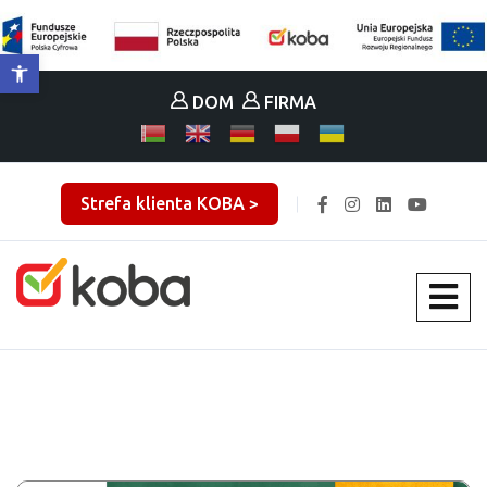
Otwórz pasek narzędzi
DOM
FIRMA
Strefa klienta KOBA >