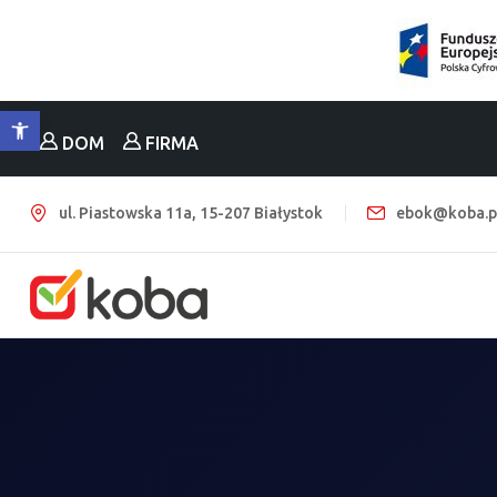
Otwórz pasek narzędzi
DOM
FIRMA
ul. Piastowska 11a, 15-207 Białystok
ebok@koba.p