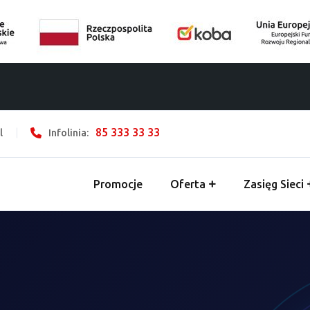
85 333 33 33
l
Infolinia:
Promocje
Oferta
Zasięg Sieci