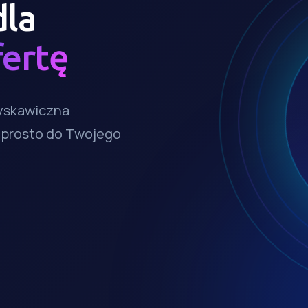
dla
fertę
łyskawiczna
– prosto do Twojego