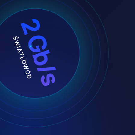
2 Gb/s
ŚWIATŁOWÓD