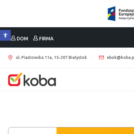
Otwórz pasek narzędzi
DOM
FIRMA
ul. Piastowska 11a, 15-207 Białystok
ebok@koba.p