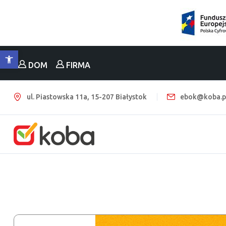
Otwórz pasek narzędzi
DOM
FIRMA
ul. Piastowska 11a, 15-207 Białystok
ebok@koba.p