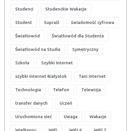
Studenci
Studenckie Wakacje
Student
Supraśl
świadomość cyfrowa
Światłowód
Światłowód dla Studenta
Światłowód na Studia
Symetryczny
Szkoła
Szybki Internet
szybki internet Białystok
Tani internet
Technologia
Telefon
Telewizja
transfer danych
Uczeń
Uruchomiona sieć
Uwaga
Wakacje
Wielkanoc
WiFi
WIFI 6
WIFI 7