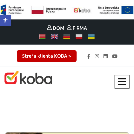
Otwórz pasek narzędzi
DOM
FIRMA
Strefa klienta KOBA >