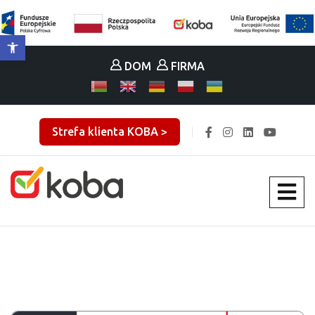
Otwórz pasek narzędzi
DOM
FIRMA
Strefa klienta KOBA >