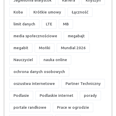
Jagiellonia Białystok
Kariera
Knyszyn
Koba
Krótkie umowy
Łączność
limit danych
LTE
MB
media społecznościowe
megabajt
megabit
Mońki
Mundial 2026
Nauczyciel
nauka online
ochrona danych osobowych
oszustwa internetowe
Partner Techniczny
Podlasie
Podlaskie internet
porady
portale randkowe
Prace w ogrodzie