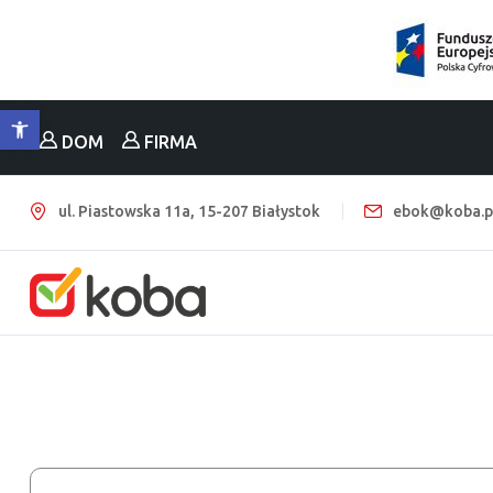
Otwórz pasek narzędzi
DOM
FIRMA
ul. Piastowska 11a, 15-207 Białystok
ebok@koba.p