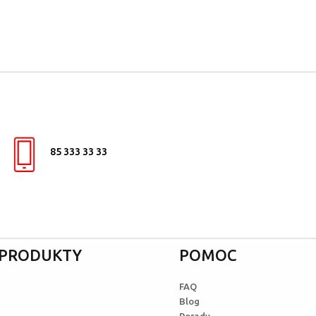
85 333 33 33
I PRODUKTY
POMOC
FAQ
Blog