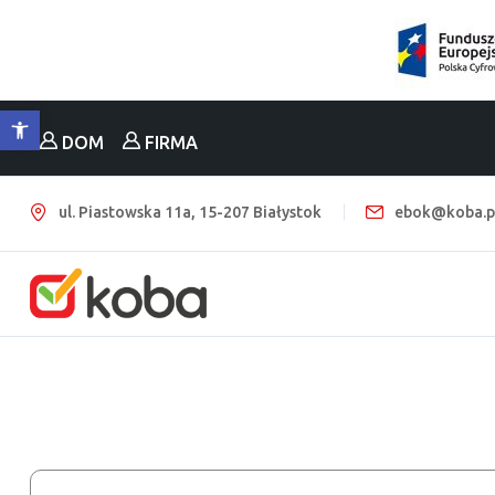
Otwórz pasek narzędzi
DOM
FIRMA
ul. Piastowska 11a, 15-207 Białystok
ebok@koba.p