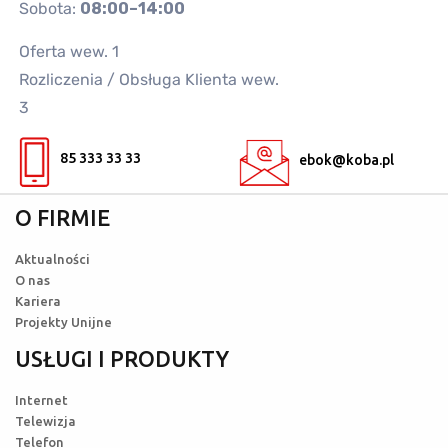
Sobota:
08:00–14:00
Oferta wew. 1
Rozliczenia / Obsługa Klienta wew.
3
85 333 33 33
ebok@koba.pl
O FIRMIE
Aktualności
O nas
Kariera
Projekty Unijne
USŁUGI I PRODUKTY
Internet
Telewizja
Telefon