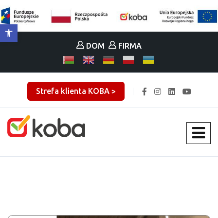
Otwórz pasek narzędzi
DOM
FIRMA
Strefa klienta KOBA >