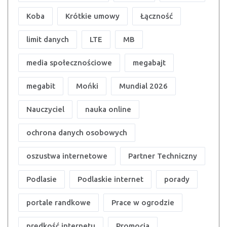
Koba
Krótkie umowy
Łączność
limit danych
LTE
MB
media społecznościowe
megabajt
megabit
Mońki
Mundial 2026
Nauczyciel
nauka online
ochrona danych osobowych
oszustwa internetowe
Partner Techniczny
Podlasie
Podlaskie internet
porady
portale randkowe
Prace w ogrodzie
prędkość internetu
Promocja