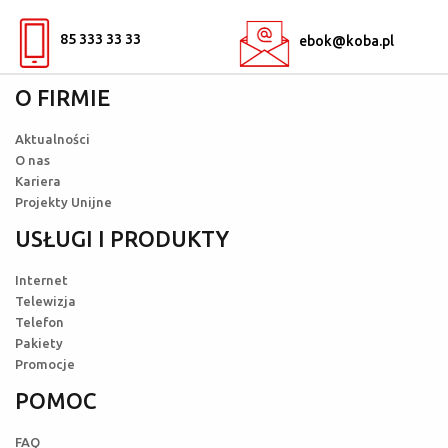
85 333 33 33
ebok@koba.pl
O FIRMIE
Aktualności
O nas
Kariera
Projekty Unijne
USŁUGI I PRODUKTY
Internet
Telewizja
Telefon
Pakiety
Promocje
POMOC
FAQ