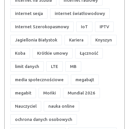
Internet na Studia
Internet radiowy
internet sesja
internet światłowodowy
Internet Szerokopasmowy
IoT
IPTV
Jagiellonia Białystok
Kariera
Knyszyn
Koba
Krótkie umowy
Łączność
limit danych
LTE
MB
media społecznościowe
megabajt
megabit
Mońki
Mundial 2026
Nauczyciel
nauka online
ochrona danych osobowych