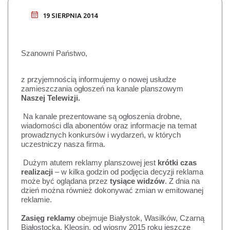
19 SIERPNIA 2014
Szanowni Państwo,
z przyjemnością informujemy o 
nowej usłudze
zamieszczania 
ogłoszeń na kanale planszowym
Naszej Telewizji. 
Na kanale prezentowane są ogłoszenia drobne, 
wiadomości dla abonentów oraz informacje na temat 
prowadznych konkursów i wydarzeń, w których 
uczestniczy nasza firma.  
Dużym atutem reklamy planszowej jest 
krótki czas 
realizacji
 – w kilka godzin od podjęcia decyzji reklama 
może być oglądana przez 
tysiące widzów
. Z dnia na 
dzień można również dokonywać zmian w emitowanej 
reklamie.
Zasięg reklamy
 obejmuje
 Białystok, Wasilków, Czarną 
Białostocką, Kleosin, od wiosny 2015 roku jeszcze 