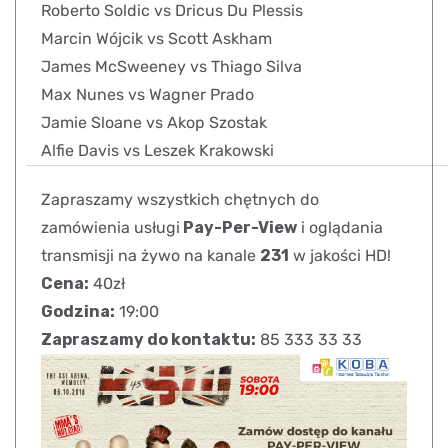
Roberto Soldic vs Dricus Du Plessis
Marcin Wójcik vs Scott Askham
James McSweeney vs Thiago Silva
Max Nunes vs Wagner Prado
Jamie Sloane vs Akop Szostak
Alfie Davis vs Leszek Krakowski
Zapraszamy wszystkich chętnych do
zamówienia usługi
Pay-Per-View
i oglądania
transmisji na żywo na kanale
231
w jakości HD!
Cena:
40zł
Godzina:
19:00
Zapraszamy do kontaktu:
85 333 33 33