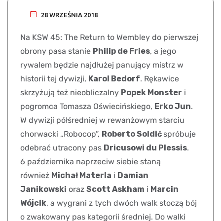
28 WRZEŚNIA 2018
Na KSW 45: The Return to Wembley do pierwszej
obrony pasa stanie
Philip de Fries
, a jego
rywalem będzie najdłużej panujący mistrz w
historii tej dywizji,
Karol Bedorf
. Rękawice
skrzyżują też nieobliczalny
Popek Monster
i
pogromca Tomasza Oświecińskiego,
Erko Jun
.
W dywizji półśredniej w rewanżowym starciu
chorwacki „Robocop”,
Roberto Soldić
spróbuje
odebrać utracony pas
Dricusowi du Plessis
.
6 października naprzeciw siebie staną
również
Michał Materla
i
Damian
Janikowski
oraz
Scott Askham
i
Marcin
Wójcik
, a wygrani z tych dwóch walk stoczą bój
o zwakowany pas kategorii średniej. Do walki