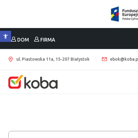
Otwórz pasek narzędzi
DOM
FIRMA
ul. Piastowska 11a, 15-207 Białystok
ebok@koba.p