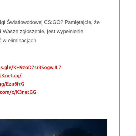
 Ligi Światłowodowej CS:GO
?
Pamiętajcie, że
zi Wasze zgłoszenie, jest wypełnienie
ć w eliminacjach
ms.gle/KH9zoD7sr3SogwJL7
3.net.gg/
.gg/Ezu6frG
.com/c/K3netGG