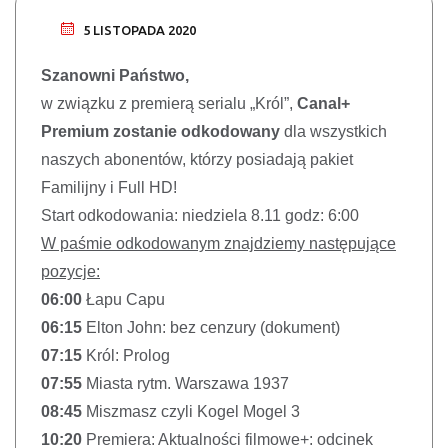
5 LISTOPADA 2020
Szanowni Państwo,
w związku z premierą serialu „Król”,
Canal+
Premium
zostanie odkodowany
dla wszystkich
naszych abonentów, którzy posiadają pakiet
Familijny i Full HD!
Start odkodowania: niedziela 8.11 godz: 6:00
W paśmie odkodowanym znajdziemy następujące
pozycje:
06:00
Łapu Capu
06:15
Elton John: bez cenzury (dokument)
07:15
Król: Prolog
07:55
Miasta rytm. Warszawa 1937
08:45
Miszmasz czyli Kogel Mogel 3
10:20
Premiera: Aktualności filmowe+: odcinek