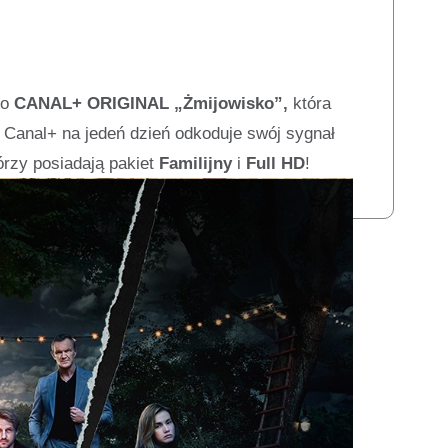
go
CANAL+ ORIGINAL „Żmijowisko”,
która
0, Canal+ na jedeń dzień odkoduje swój sygnał
órzy posiadają pakiet
Familijny
i
Full HD
!