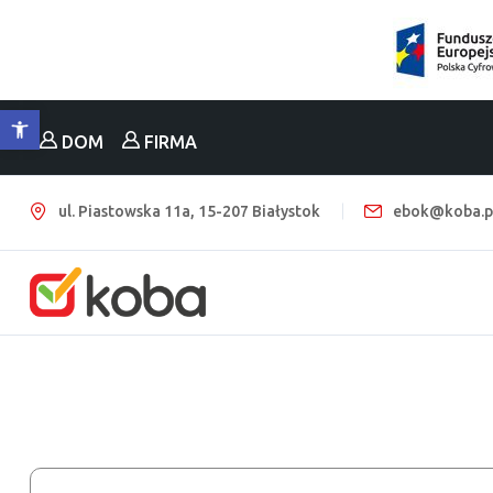
Otwórz pasek narzędzi
DOM
FIRMA
ul. Piastowska 11a, 15-207 Białystok
ebok@koba.p