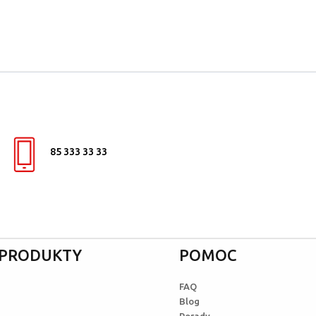
85 333 33 33
I PRODUKTY
POMOC
FAQ
Blog