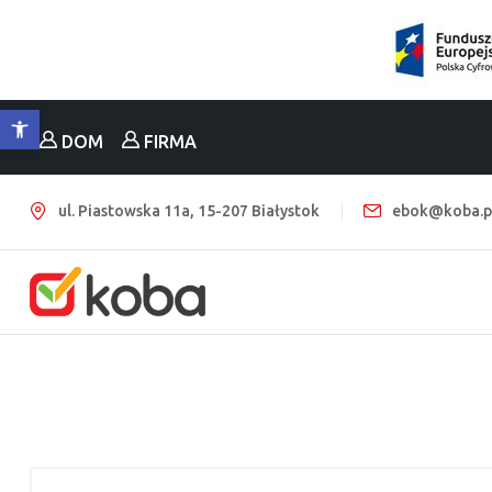
Otwórz pasek narzędzi
DOM
FIRMA
ul. Piastowska 11a, 15-207 Białystok
ebok@koba.p