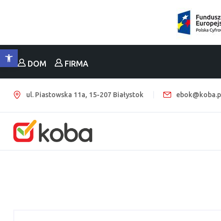
Otwórz pasek narzędzi
DOM
FIRMA
ul. Piastowska 11a, 15-207 Białystok
ebok@koba.p