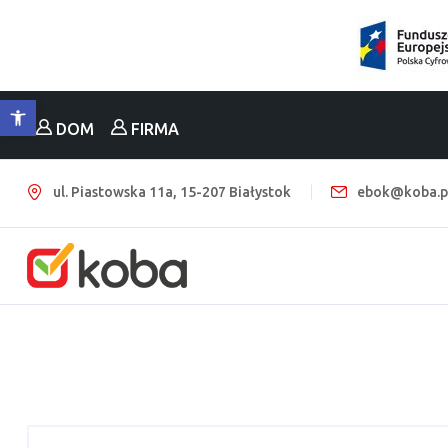
Otwórz pasek narzędzi
DOM
FIRMA
ul. Piastowska 11a, 15-207 Białystok
ebok@koba.p