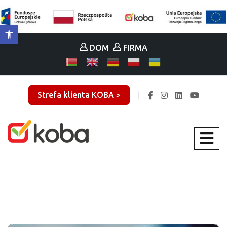
Otwórz pasek narzędzi
DOM
FIRMA
Strefa klienta KOBA >