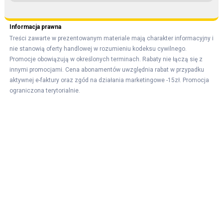
e
a
Informacja prawna
v
Treści zawarte w prezentowanym materiale mają charakter informacyjny i
e
nie stanowią oferty handlowej w rozumieniu kodeksu cywilnego.
t
Promocje obowiązują w określonych terminach. Rabaty nie łączą się z
h
innymi promocjami. Cena abonamentów uwzględnia rabat w przypadku
i
aktywnej e-faktury oraz zgód na działania marketingowe -15zł. Promocja
ograniczona terytorialnie.
s
f
i
e
l
d
e
m
p
t
y