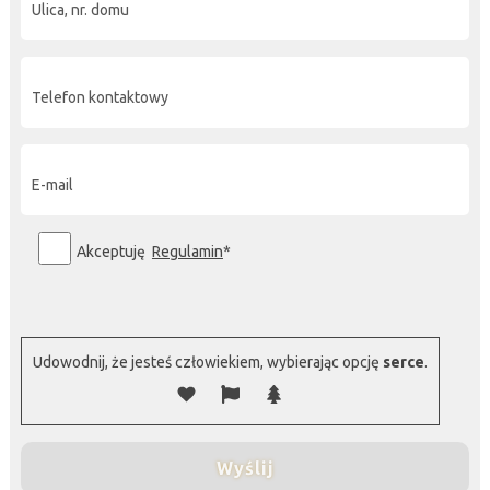
Akceptuję
Regulamin
*
P
l
Udowodnij, że jesteś człowiekiem, wybierając opcję
serce
.
e
a
s
e
l