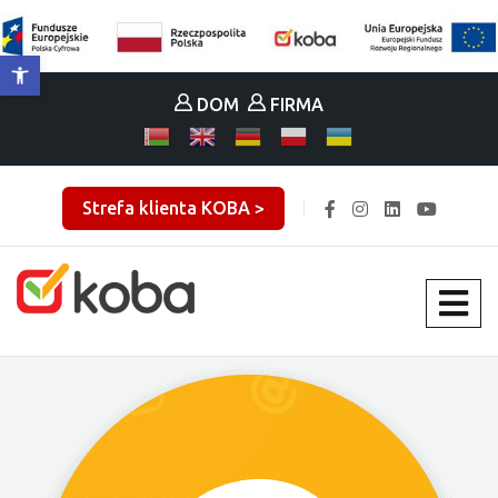
Otwórz pasek narzędzi
DOM
FIRMA
Strefa klienta KOBA >