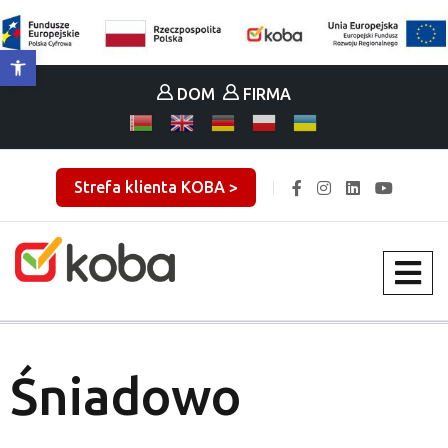
Otwórz pasek narzędzi
DOM
FIRMA
Strefa klienta KOBA >
Śniadowo