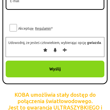
P
l
Akceptuję
Regulamin
*
e
a
Udowodnij, że jesteś człowiekiem, wybierając opcję
gwiazda
.
s
e
l
e
a
v
e
t
h
KOBA umożliwia stały dostęp do
i
połączenia światłowodowego.
s
Jest to gwarancja ULTRASZYBKIEGO i
f