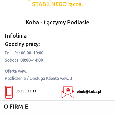
STABILNEGO łącza.
i
e
l
Koba - Łączymy Podlasie
d
e
Infolinia
m
p
Godziny pracy:
t
Pn. – Pt.:
08:00–19:00
y
Sobota:
08:00–14:00
.
Oferta wew. 1
Rozliczenia / Obsługa Klienta wew. 3
85 333 33 33
ebok@koba.pl
O FIRMIE