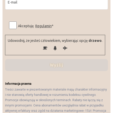
P
Akceptuję
Regulamin
*
l
e
a
Udowodnij, że jesteś człowiekiem, wybierając opcję
drzewo
.
s
e
l
e
a
v
e
Informacja prawna
t
Treści zawarte w prezentowanym materiale mają charakter informacyjny
h
i nie stanowią oferty handlowej w rozumieniu kodeksu cywilnego.
i
Promocje obowiązują w określonych terminach. Rabaty nie łączą się z
s
innymi promocjami. Cena abonamentów uwzględnia rabat w przypadku
aktywnej e-faktury oraz zgód na działania marketingowe -15zł. Promocja
f