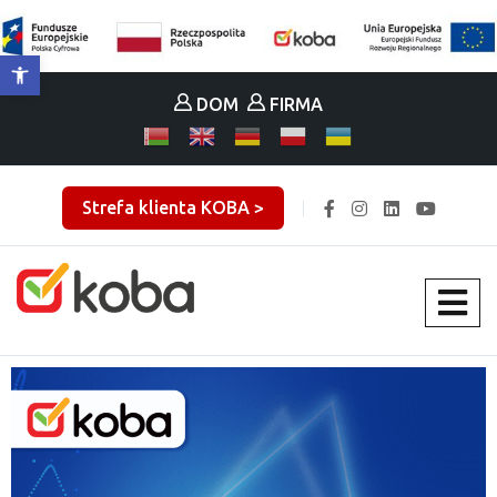
Otwórz pasek narzędzi
DOM
FIRMA
Strefa klienta KOBA >