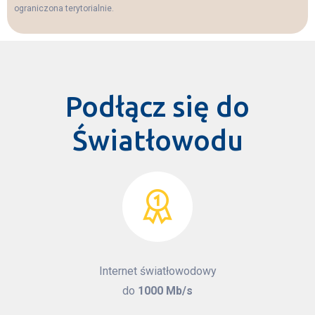
ograniczona terytorialnie.
i
e
l
d
e
m
Podłącz się do
p
t
Światłowodu
y
.
Internet światłowodowy
do
1000 Mb/s