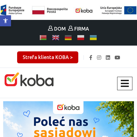
Otwórz pasek narzędzi
DOM
FIRMA
Strefa klienta KOBA >