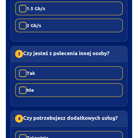
1.5 Gb/s
2 Gb/s
Czy jesteś z polecenia innej osoby?
3
Tak
Nie
Czy potrzebujesz dodatkowych usług?
4
Telewizja