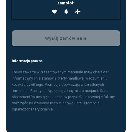
s
samolot
.
e
l
e
a
v
e
t
h
Informacja prawna
i
s
Treści zawarte w prezentowanym materiale mają charakter
f
informacyjny i nie stanowią oferty handlowej w rozumieniu
kodeksu cywilnego. Promocje obowiązują w określonych
i
terminach. Rabaty nie łączą się z innymi promocjami. Cena
e
abonamentów uwzględnia rabat w przypadku aktywnej e-faktury
l
oraz zgód na działania marketingowe -15zł. Promocja
d
ograniczona terytorialnie.
e
m
p