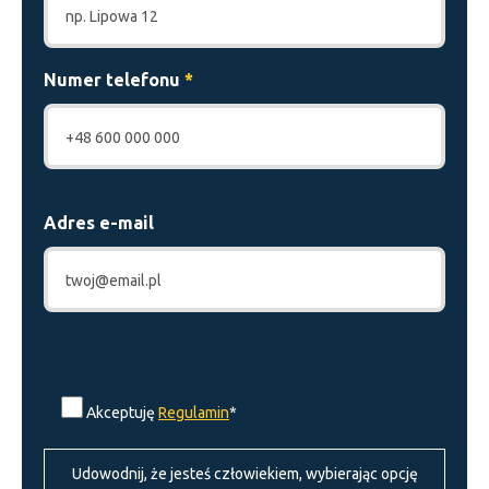
Numer telefonu
*
Adres e-mail
P
l
Akceptuję
Regulamin
*
e
a
Udowodnij, że jesteś człowiekiem, wybierając opcję