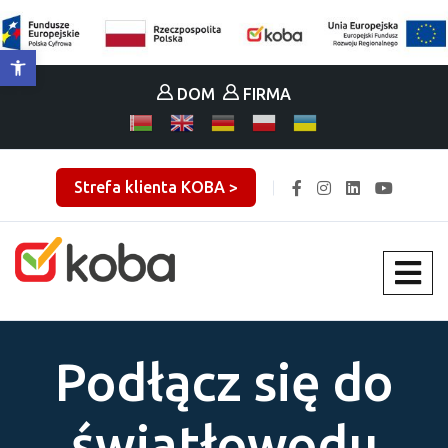
Otwórz pasek narzędzi
DOM
FIRMA
Strefa klienta KOBA >
Podłącz się do
światłowodu