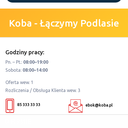
t
y
.
Koba - Łączymy Podlasie
Infolinia
Godziny pracy:
Pn. – Pt.:
08:00–19:00
Sobota:
08:00–14:00
Oferta wew. 1
Rozliczenia / Obsługa Klienta wew. 3
85 333 33 33
ebok@koba.pl
O FIRMIE