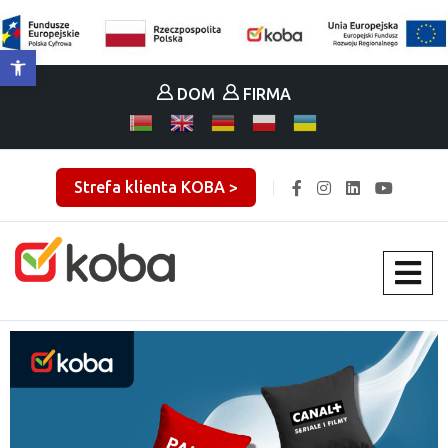
Otwórz pasek narzędzi
DOM
FIRMA
Strefa klienta KOBA >