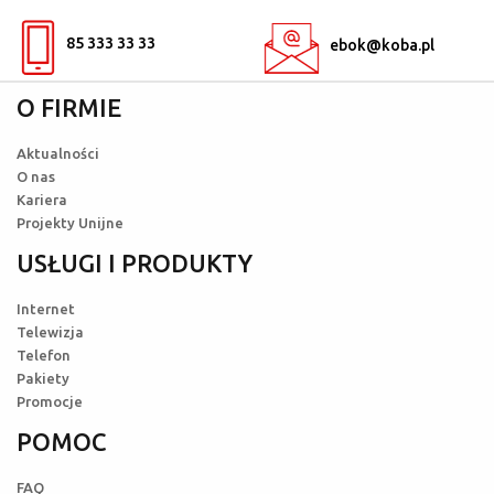
85 333 33 33
ebok@koba.pl
O FIRMIE
Aktualności
O nas
Kariera
Projekty Unijne
USŁUGI I PRODUKTY
Internet
Telewizja
Telefon
Pakiety
Promocje
POMOC
FAQ