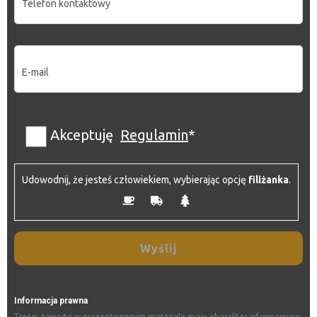
P
Akceptuję
Regulamin
*
l
e
a
Udowodnij, że jesteś człowiekiem, wybierając opcję
filiżanka
.
s
e
l
e
a
v
e
Informacja prawna
t