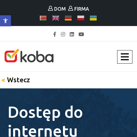
DOM
FIRMA
Otwórz pasek narzędzi
<
Wstecz
Dostęp do
internetu