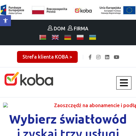
Otwórz pasek narzędzi
DOM
FIRMA
Strefa klienta KOBA >
Wybierz światłowód
i zyskaj trzy usługi