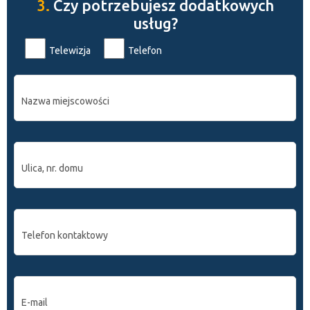
3.
Czy potrzebujesz dodatkowych
usług?
Telewizja
Telefon