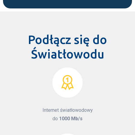
e
l
d
e
m
Podłącz się do
p
t
Światłowodu
y
.
Internet światłowodowy
do
1000 Mb/s